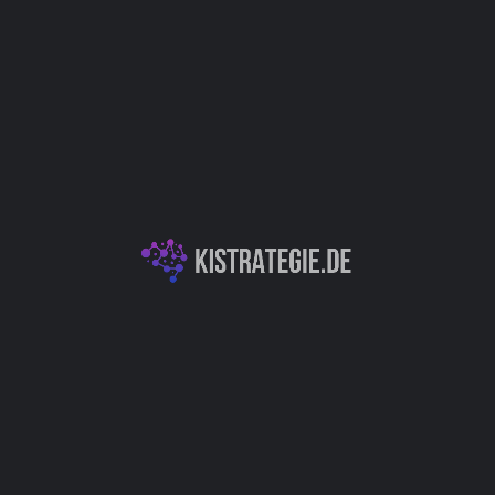
Website
Bookmark
Teilen
Bewert
Kategorien
e anderer Personen zu
KI für Softwareentwi
en Code in unseren Code-
, die Sie über einen
Autor
Christoph Wei
Bildung (Education)