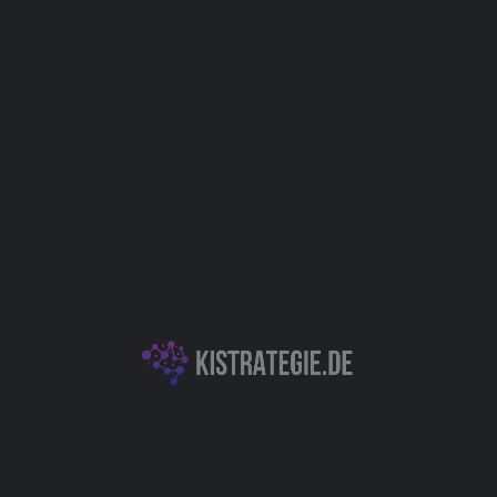
Website
Bookmark
Teilen
Bewert
Kategorien
immengenerator, der es
Generative KI für Musik & Audio
andeln und emotionalen
iche Intelligenz, um eine
n in gesprochenen Worten
rce für Ersteller von
Autor
n Anwendungen und
önnen Benutzer ihre
talten, indem sie
Christoph Wei
 versehen. Dies erhöht die
zu ihrem Zielpublikum.