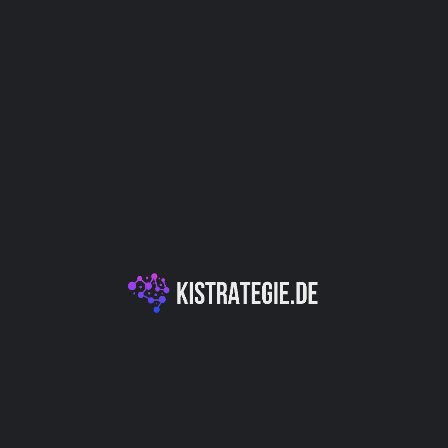
Kategorien
KI für Bildung & Lernen
Sprachverarbeitung & Übersetzung
Autor
Christoph Weingärtner
You May Also Be Interested In
XXAI