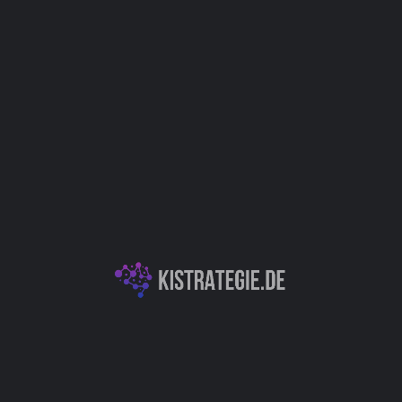
Produktentwicklung / Innovation
Kategorien
KI-Textgeneration & -Analyse
Produktivitäts- & Organisationstools
Autor
Christoph Weingärtner
You May Also Be Interested In
FaceRate.ai: Face Attractiveness Test