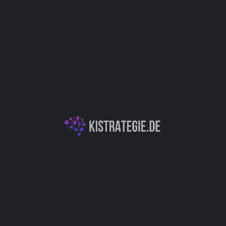
Website
Bookmark
Teilen
Bewert
Kategorien
ür bessere
Data Science & Datenanalyse
 einfache
Autor
Christoph Wei
uktentwicklung / Innovation
Business Intelligence