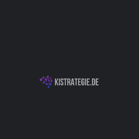
Website
Bookmark
Teilen
Bewert
Kategorien
it lebensechten
Chatbots (Natural L
ugin verbindet sich nahtlos
Sprache-Ausgabe. Lassen Sie
Sprachverarbeitung
rechen!
Autor
)
Support
Christoph Wei
Bildung (Education)