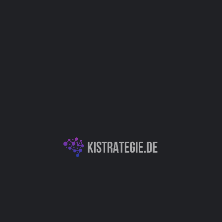
Website
Bookmark
Teilen
Bewert
Kategorien
 analysieren Sie
E-Commerce & Personalisierung
PT-Werkzeugen für Amazon-
nsion speziell für Amazon-
KI für Marketing & Kundenengagement
und unkomplizierte
lierte Analyse von
hen Technologie von
Autor
Christoph Wei
Vertrieb (Sales)