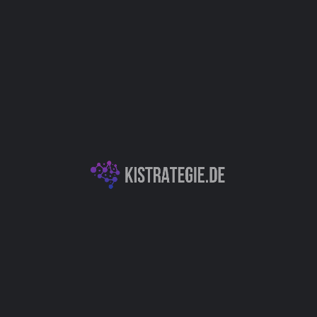
Website
Bookmark
Teilen
Bewert
Kategorien
f einfache und skalierbare
KI-Textgeneration &
sablaufanleitung können Sie
Produktivitäts- & Or
Autor
)
E-Commerce
Christoph Wei