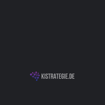
Marketing
Produktentwicklung / Innovation
IT
Kategorien
KI für Fotografie
Generative KI für Musik & Audio
Autor
Christoph Weingärtner
You May Also Be Interested In