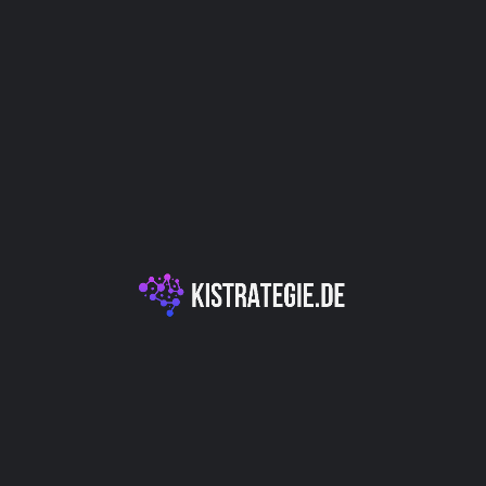
Website
Bookmark
Teilen
Bewert
Kategorien
nser Tool nutzt künstliche
KI-Textgeneration &
 beliebte Modelle wie
timieren. Erhalten Sie
KI-Entwicklungsplat
en Sie sich von der
her gefehlt hat.
Autor
Christoph Wei
uktentwicklung / Innovation
IT
(Education)