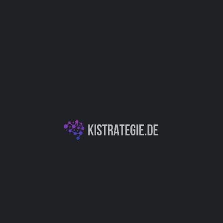
Website
Bookmark
Teilen
Bewert
Kategorien
MidJourney, das die Kraft
KI-Textgeneration & -Analyse
n Sie kurz, was Sie
 für Sie den perfekten
 Kunst genießen.
Autor
Christoph Wei
)
Produktentwicklung / Innovation