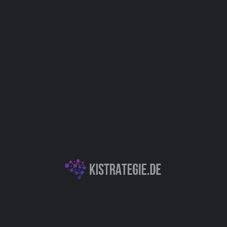
Marketing
Vertrieb (Sales)
HR / Personalwesen
E-Commerce
Kategorien
KI-Textgeneration & -Analyse
E-Commerce & Personalisierung
Autor
Christoph Weingärtner
You May Also Be Interested In