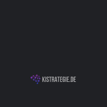
Vertrieb (Sales)
Management
Support
Business Intelligence
Kategorien
KI für Softwareentwicklung
Präsentationserstellung
Autor
Christoph Weingärtner
You May Also Be Interested In