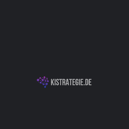
Kategorien
Dokumentenassistenz
Produktivitäts- & Organisationstools
Autor
Christoph Weingärtner
You May Also Be Interested In
XXAI