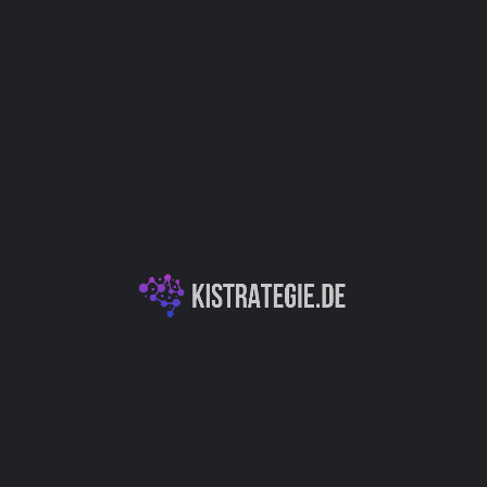
Website
Bookmark
Teilen
Bewert
Kategorien
t Plus AI. Das Beginnen mit
KI-Textgeneration &
größten Herausforderungen
erstützt Sie dabei, ein
rarbeiten und schlägt
Autor
Christoph Wei
)
Management