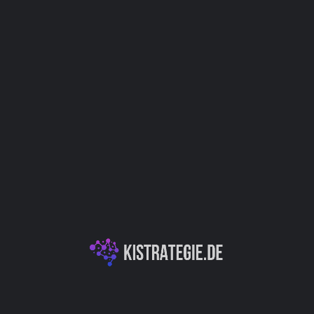
Website
Bookmark
Teilen
Bewert
Kategorien
ung mit Pica AI. Diese
Generative KI für Spiele & 3D
Algorithmen, um
 in zahlreichen Kunststilen
re digitalen Identitäten
ige Avatare zu
Autor
lerlei Hinsicht steigert.
Gaming, virtuellen Welten
 AI generierten Avatare
Christoph Wei
drücken und die eigene
Anwendung von KI ermöglicht
n und Emotionen abzubilden,
ierung ihrer Avatare