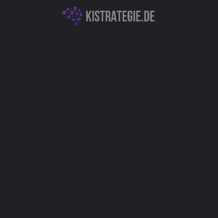
KI für Bilder & Design
Computer Vision: Objekt- & Bilderkennung
Autor
Christoph Weingärtner
You May Also Be Interested In
Bylo.ai: Free AI Image Generator
KI für Bilder & Design