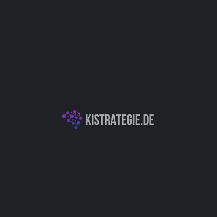
Website
Bookmark
Teilen
Bewert
Kategorien
m beliebigen GitHub-
Dokumentenassiste
in diesem Thema. Sie
rauszufinden, an welcher
inden sind, wo eine
n sollte und vieles mehr.
Autor
Christoph Wei
lung / Innovation