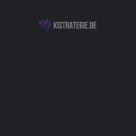
E-Commerce
Kategorien
Data Science & Datenanalyse
Finanztechnologie & KI-gestützte Analytik
Autor
Christoph Weingärtner
You May Also Be Interested In
XXAI