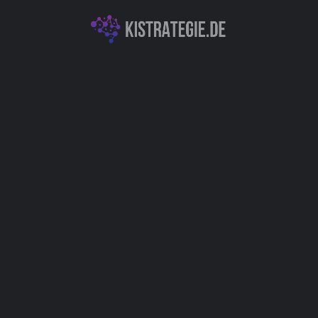
Automatisierung & RPA (Robotic Process Automation)
E-Commerce & Personalisierung
Finanztechnologie & KI-gestützte Analytik
Produktivitäts- & Organisationstools
Autor
Christoph Weingärtner
You May Also Be Interested In
XXAI
Chatbots (Natural Language Processing & Konversationelle KI)
+14