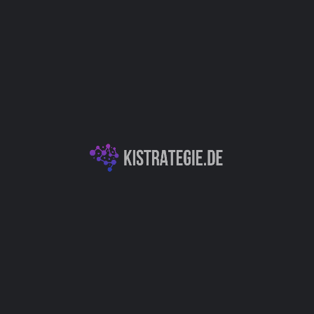
Website
Bookmark
Teilen
Bewert
Kategorien
tsplattform, die auf über
Data Science & Dat
 Innovationsökosystem
Autor
Christoph Wei
uktentwicklung / Innovation
Business Intelligence
You May Also Be Interested In