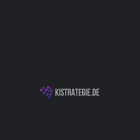
Bildung (Education)
Kategorien
KI für Bildung & Lernen
Autor
Christoph Weingärtner
You May Also Be Interested In
XXAI