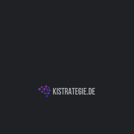
Website
Bookmark
Teilen
Bewert
Kategorien
ür die Nischen- und
E-Commerce & Perso
 darauf ausgelegt ist,
itabler Nischen und
Data Science & Dat
 zu helfen. Es unterstützt
rkt zu positionieren, indem
en Trends und
Erfolg in einem
Autor
Christoph Wei
)
Produktentwicklung / Innovation