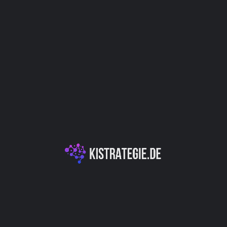
IT
Kategorien
KI-Entwicklungsplattformen & APIs
Autor
Christoph Weingärtner
You May Also Be Interested In
Znote AI - Entwickeln, prototypisieren und lernen
mit KI.