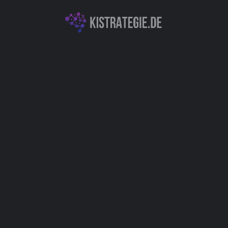
KI für Softwareentwicklung
Produktivitäts- & Organisationstools
Sprachverarbeitung & Übersetzung
Autor
Christoph Weingärtner
You May Also Be Interested In
XXAI
Chatbots (Natural Language Processing & Konversationelle KI)
+14