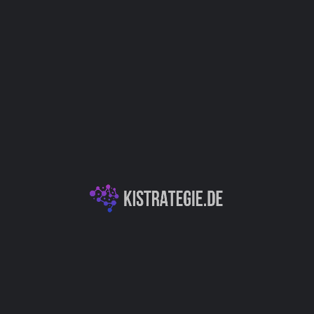
Website
Bookmark
Teilen
Bewert
Kategorien
 das verwendet werden
Sprachverarbeitung
rierte Formate für
rarbeitung (NLP) und des
Data Science & Dat
nung benannter Entitäten,
merkung dazu, um komplexe
en.
Autor
Christoph Wei
Business Intelligence