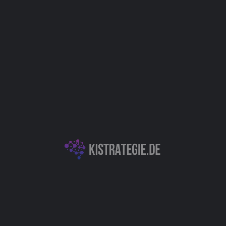
Kategorien
KI-Entwicklungsplattformen & APIs
Produktivitäts- & Organisationstools
Autor
Christoph Weingärtner
You May Also Be Interested In
XXAI