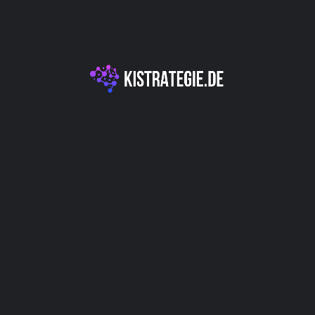
Kategorien
E-Commerce & Personalisierung
KI für Marketing & Kundenengagement
Produktivitäts- & Organisationstools
Autor
Christoph Weingärtner
You May Also Be Interested In