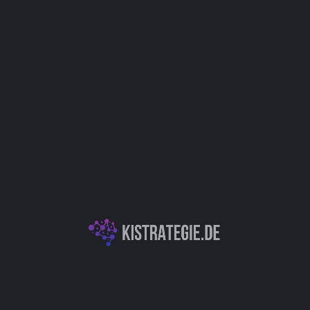
IT
Produktentwicklung / Innovation
Qualitätsmanagement
Kategorien
KI Cybersecurity
KI-Entwicklungsplattformen & APIs
Autor
Christoph Weingärtner
You May Also Be Interested In