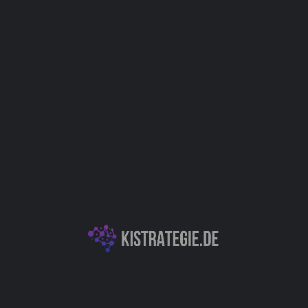
Website
Bookmark
Teilen
Bewert
Kategorien
ausgelegt, allgemeine
Automatisierung & RPA (Robotic Process Automation)
ulte Assistenten, die rund
rst effizient, integrieren
Produktivitäts- & Organisationstools
d mit weniger Fehlern als
Autor
Christoph Wei
)
Management
Verwaltung / Finanzen