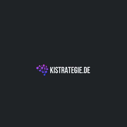
Website
Bookmark
Teilen
Bewert
Kategorien
ch Inhalte für Ihren Blog
KI-Textgeneration &
E-Commerce & Perso
Autor
Christoph Wei