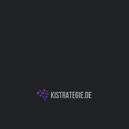
Website
Bookmark
Teilen
Bewert
Kategorien
 einen Teil des
E-Commerce & Personalisierung
fehlenden auszahlt,
anzubieten. Durch eine
akte mit unseren
 eine hochgradig
Autor
 von ChatGPT. Dieser
erfahren und steigert den
ternehmen, indem er
Christoph Wei
isierte Kommunikation