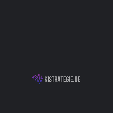
Produktentwicklung / Innovation
Kategorien
KI für Softwareentwicklung
KI-Entwicklungsplattformen & APIs
Autor
Christoph Weingärtner
You May Also Be Interested In
Znote AI - Entwickeln, prototypisieren und lernen