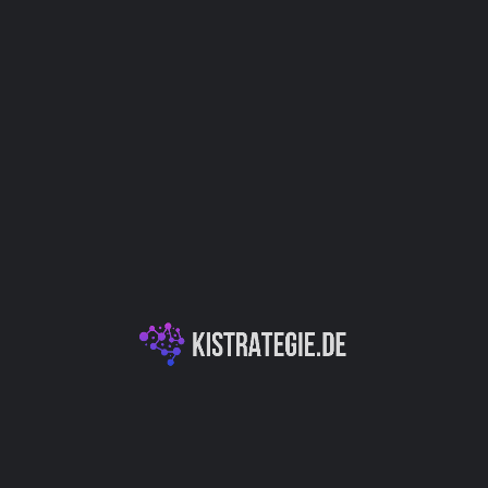
Website
Bookmark
Teilen
Bewert
Kategorien
 Integration von Large
KI-Entwicklungsplattformen & APIs
en und
 entwickeln. Durch die
die Leistungsfähigkeit
ngen intelligenter zu
Autor
s gibt den
ern auch flexibler, indem es
an verschiedene
Christoph Wei