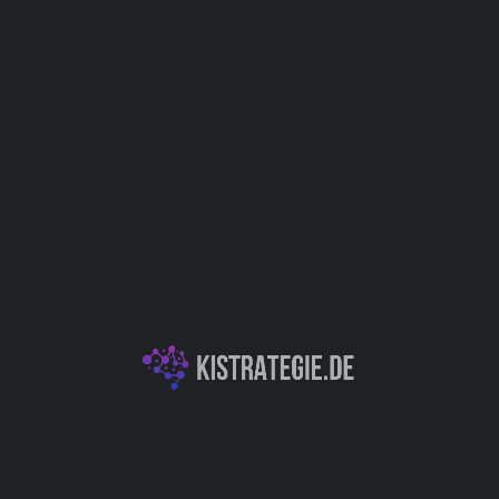
Kategorien
Generative KI für Musik & Audio
KI-Textgeneration & -Analyse
KI für Bilder & Design
Autor
Christoph Weingärtner
You May Also Be Interested In