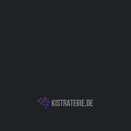
Website
Bookmark
Teilen
Bewert
Kategorien
iale Medien innerhalb
KI für Marketing & Kundenengagement
e Eingabeaufforderungen
tografien können Nutzer
ten sozialen
l vereinfacht den Prozess
Autor
was besonders wertvoll für
ie ihre Online-Präsenz
v erreichen möchten. Mit
Christoph Wei
die Erstellung
-Beiträge minimieren,
 konsistente und