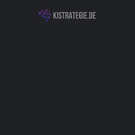
Kategorien
KI für Marketing & Kundenengagement
Conversion Optimierung mit KI
Autor
Christoph Weingärtner
You May Also Be Interested In
Chatsimple - Fortschrittliche KI-
Chatbots, Kundendialoge effizient
optimieren & automatisieren
Chatbots (Natural Language Processing & Konversationelle KI)
+2