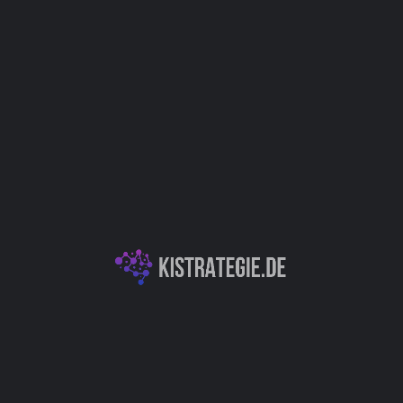
Website
Bookmark
Teilen
Bewert
Kategorien
deberater, der auf
E-Commerce & Perso
I beantwortet Ihre
timal gekleidet zu sein. Mit
KI für Marketing &
 Antworten auf Ihre Fashion-
Ihren besten Look zu
 Ihre Modeentscheidungen
 zu zeigen.
Autor
Christoph Wei
IT