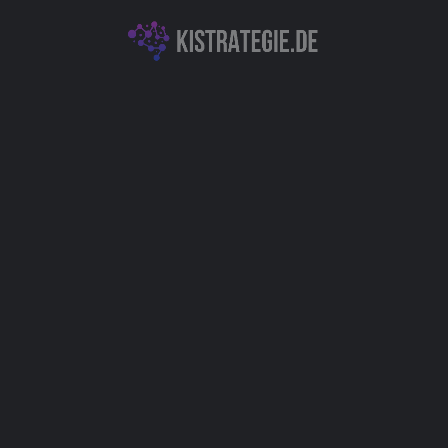
KI für Marketing & Kundenengagement
Autor
Christoph Weingärtner
You May Also Be Interested In
Chatsimple - Fortschrittliche KI-
Chatbots, Kundendialoge effizient
optimieren & automatisieren
Chatbots (Natural Language Processing & Konversationelle KI)
+2