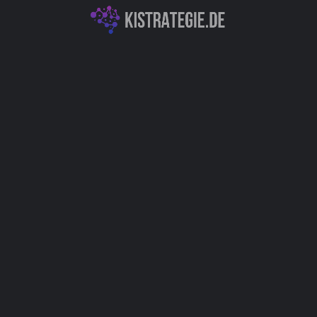
Produktivitäts- & Organisationstools
Autor
Christoph Weingärtner
You May Also Be Interested In
Chatsimple - Fortschrittliche KI-
Chatbots, Kundendialoge effizient
optimieren & automatisieren
Chatbots (Natural Language Processing & Konversationelle KI)
+2