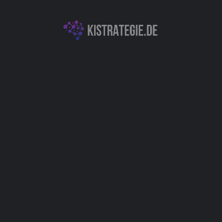
Chatbots (Natural Language Processing & Konversationelle KI)
KI für Bildung & Lernen
Virtuelle Avatare
Autor
Christoph Weingärtner
You May Also Be Interested In
Chatsimple - Fortschrittliche KI-
Chatbots, Kundendialoge effizient
optimieren & automatisieren