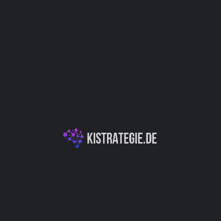
Website
Bookmark
Teilen
Bewert
Kategorien
terieingenieure, die das
Data Science & Datenanalyse
schließt. Diese Plattform
altung von Testdaten, was
Umwelt & Nachhaltigkeit
gen bei der Entwicklung
at unterstützt Ingenieure
ien zu optimieren, was
ität und der erneuerbaren
ung ist.
Autor
Christoph Wei
Produktion