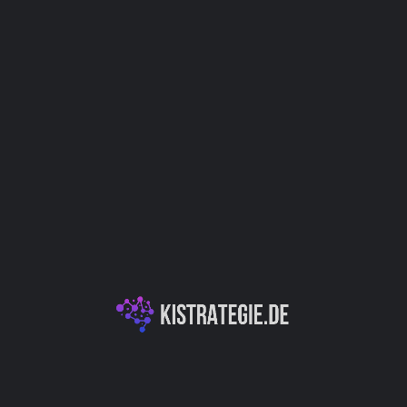
Website
Bookmark
Teilen
Bewert
Kategorien
notation und -
Data Science & Datenanalyse
t ermöglicht. Als Produkt
 zentrale Lösung, um
llen und einzusetzen.
tzerfreundlichkeit und
Autor
zu einem wertvollen
wickeln und
stützt die effektive
Christoph Wei
e entscheidende Rolle bei
h die Förderung der
otab Studio dazu bei, die
tivität zu erhöhen, was es
reich der Künstlichen